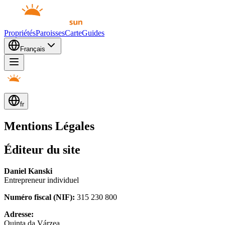
Propriétés
Paroisses
Carte
Guides
Français
fr
Mentions Légales
Éditeur du site
Daniel Kanski
Entrepreneur individuel
Numéro fiscal (NIF)
:
315 230 800
Adresse
:
Quinta da Várzea